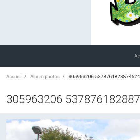
Ac
Accueil
Album photos
305963206 5378761828874524
305963206 537876182887