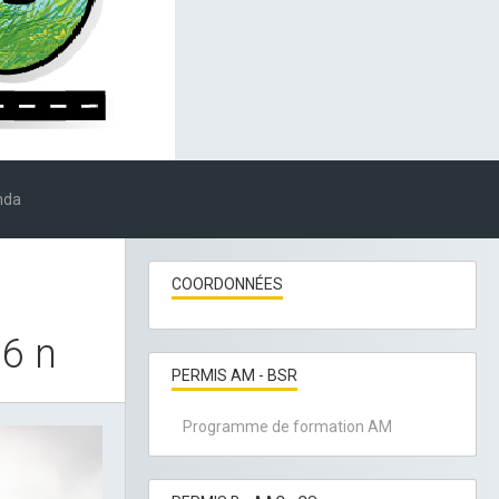
nda
COORDONNÉES
6 n
PERMIS AM - BSR
Programme de formation AM