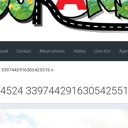
cueil
Contact
Album photos
Vidéos
Livre d'or
Age
 3397442916305425516 n
4524 339744291630542551